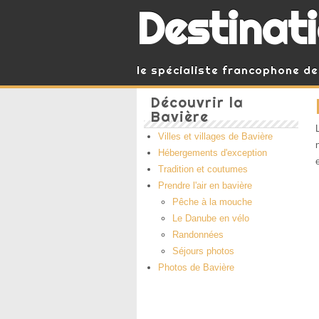
Destinat
le spécialiste francophone de
Découvrir la
Bavière
Villes et villages de Bavière
Hébergements d'exception
Tradition et coutumes
Prendre l'air en bavière
Pêche à la mouche
Le Danube en vélo
Randonnées
Séjours photos
Photos de Bavière