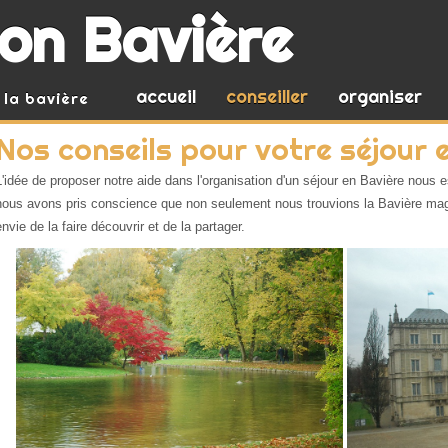
ion Bavière
accueil
conseiller
organiser
 la bavière
Nos conseils pour votre séjour 
L'idée de proposer notre aide dans l'organisation d'un séjour en Bavière nous 
nous avons pris conscience que non seulement nous trouvions la Bavière ma
envie de la faire découvrir et de la partager.