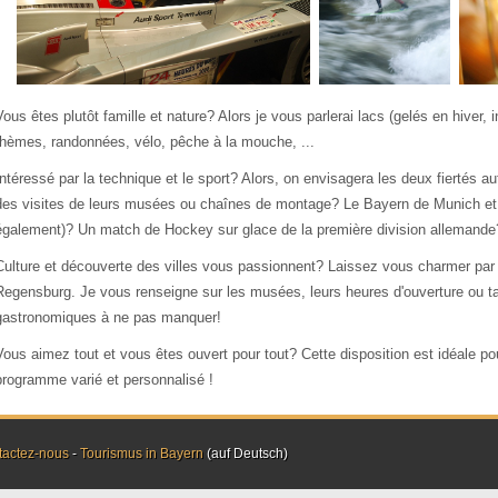
Vous êtes plutôt famille et nature? Alors je vous parlerai lacs (gelés en hiver, i
thèmes, randonnées, vélo, pêche à la mouche, ...
Intéressé par la technique et le sport? Alors, on envisagera les deux fiertés
des visites de leurs musées ou chaînes de montage? Le Bayern de Munich et 
également)? Un match de Hockey sur glace de la première division allemande
Culture et découverte des villes vous passionnent? Laissez vous charmer p
Regensburg. Je vous renseigne sur les musées, leurs heures d'ouverture ou tar
gastronomiques à ne pas manquer!
Vous aimez tout et vous êtes ouvert pour tout? Cette disposition est idéale pour
programme varié et personnalisé !
tactez-nous
-
Tourismus in Bayern
(auf Deutsch)